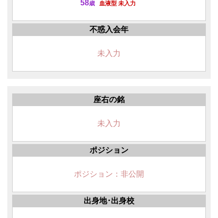
58
歳
血液型 未入力
不惑入会年
未入力
座右の銘
未入力
ポジション
ポジション：非公開
出身地･出身校