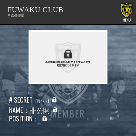
FUWAKU CLUB
MENU
# SECRET
紺パン
NAME：非公開
MEMBER
POSITION：