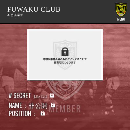
FUWAKU CLUB
MENU
# SECRET
赤パン
NAME：非公開
MEMBER
POSITION：