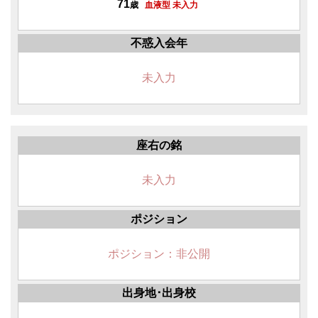
71
歳
血液型 未入力
不惑入会年
未入力
座右の銘
未入力
ポジション
ポジション：非公開
出身地･出身校