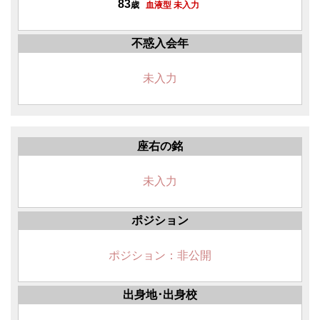
83
歳
血液型 未入力
不惑入会年
未入力
座右の銘
未入力
ポジション
ポジション：非公開
出身地･出身校