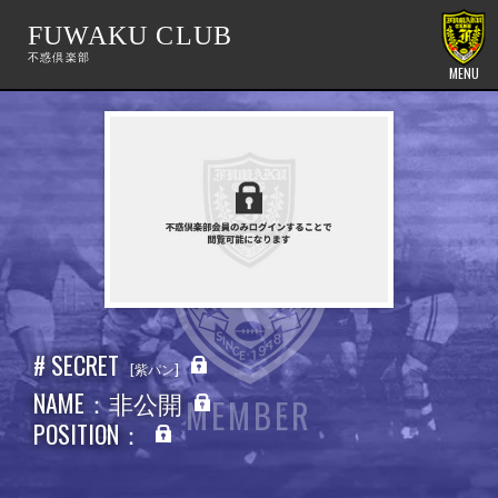
FUWAKU CLUB
MENU
# SECRET
紫パン
NAME：非公開
MEMBER
POSITION：