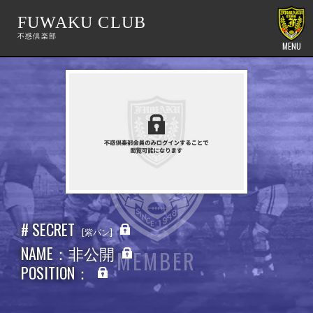
FUWAKU CLUB
MENU
# SECRET
紫パン
NAME：非公開
MEMBER
POSITION：