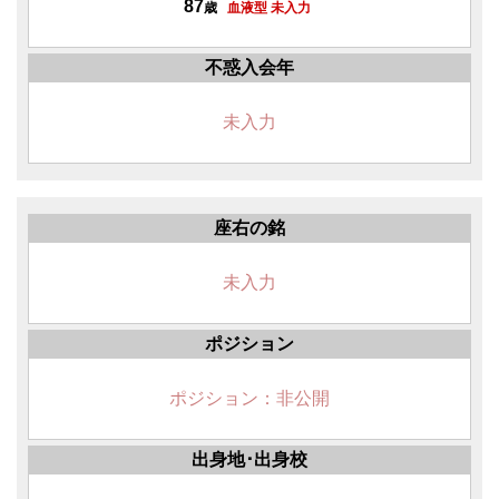
87
歳
血液型 未入力
不惑入会年
未入力
座右の銘
未入力
ポジション
ポジション：非公開
出身地･出身校