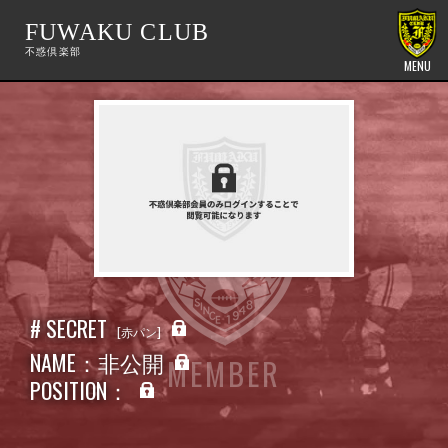
FUWAKU CLUB
MENU
# SECRET
赤パン
NAME：非公開
MEMBER
POSITION：