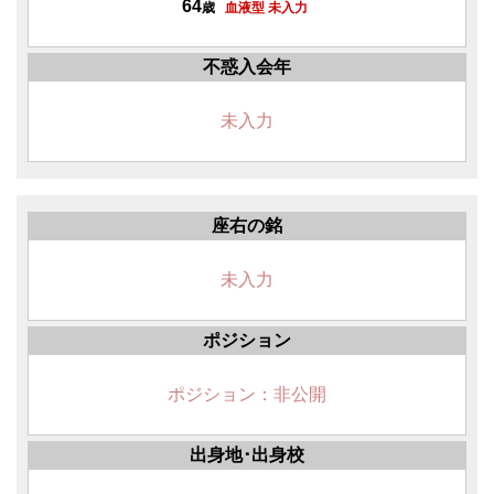
64
歳
血液型 未入力
不惑入会年
未入力
座右の銘
未入力
ポジション
ポジション：非公開
出身地･出身校