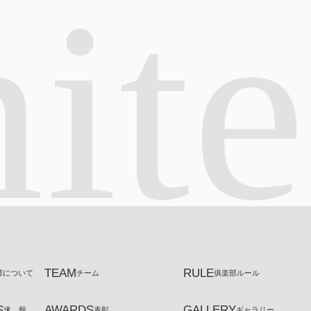
it
TEAM
RULE
部について
チーム
俱楽部ルール
S
AWARDS
GALLERY
速 報
表彰
ギャラリー