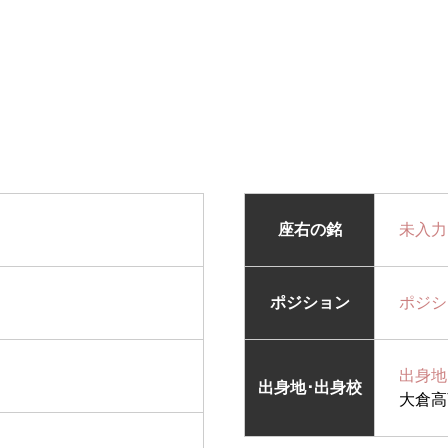
座右の銘
未入力
ポジション
ポジシ
出身地
出身地･出身校
大倉高