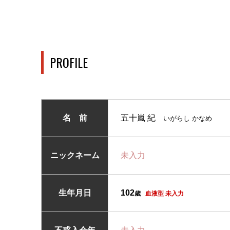
PROFILE
名 前
五十嵐 紀
いがらし かなめ
ニックネーム
未入力
生年月日
102
歳
血液型 未入力