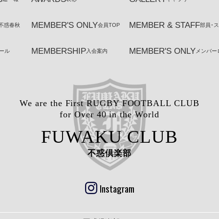
MEMBER'S ONLY
MEMBER & STAFF
不惑春秋
会員TOP
部員･
MEMBERSHIP
MEMBER'S ONLY
ール
入会案内
メンバー
We are the First RUGBY FOOTBALL CLUB
for Over 40 in the World
FUWAKU CLUB
不惑倶楽部
Instagram