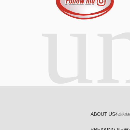
un
ABOUT US
不惑倶楽
BREAKING NEW