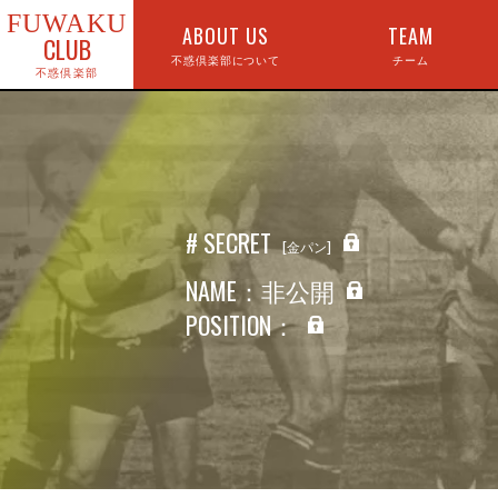
FUWAKU
ABOUT US
TEAM
CLUB
不惑倶楽部について
チーム
# SECRET
金パン
NAME：非公開
POSITION：