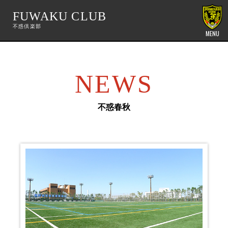
FUWAKU CLUB
MENU
NEWS
不惑春秋