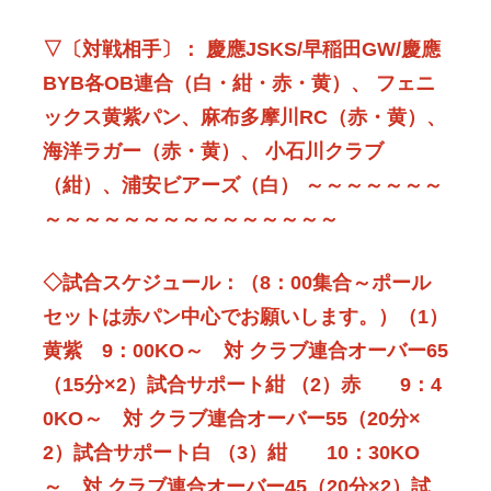
▽〔対戦相手〕： 慶應JSKS/早稲田GW/慶應
BYB各OB連合（白・紺・赤・黄）、 フェニ
ックス黄紫パン、麻布多摩川RC（赤・黄）、
海洋ラガー（赤・黄）、 小石川クラブ
（紺）、浦安ビアーズ（白） ～～～～～～～
～～～～～～～～～～～～～～～
◇試合スケジュール：（8：00集合～
ポール
セットは赤パン中心でお願いします。）
（1）
黄紫 9：00KO～ 対 クラブ連合オーバー65
（15分×2）試合サポート紺 （2）赤 9：4
0KO～ 対 クラブ連合オーバー55（20分×
2）試合サポート白 （3）紺 10：30KO
～ 対 クラブ連合オーバー45（20分×2）試