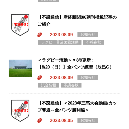
【不惑通信】産経新聞8/6朝刊掲載記事の
ご紹介
2023.08.09
お知らせ
ラグビー普及啓蒙活動
不惑春秋
＜ラグビー活動＞▼8/9更新：
【8/20（日）】全パンツ練習（辰巳G）
2023.08.09
お知らせ
試合情報
不惑春秋
【不惑通信】＜2023年三惑大会動画/カッ
プ奪還～全パンツ勝利編＞
2023.08.05
お知らせ