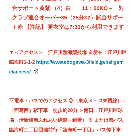
合サポート黄紫 （4）白 11：20KO～ 対
クラブ連合オーバー35（25分×2）試合サポー
ト赤 【注記】 更衣室は7:30から利用できます
▼＜アクセス＞ 江戸川臨海競技場
※所在：
江戸川区
臨海町1-1-2
https://www.edogawa-3field.
jp/ballgam
e/access/
▽電車・バスでのアクセス ◎［東京メトロ東西線］：
「西葛西」駅下車 徒歩約20分 ＞南口→江戸川区球
場→清新臨海ふれあい緑道→到着） ※ または都バス
臨海町二丁目団地前行「臨海町一丁目」バス停下車