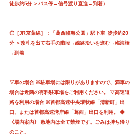
徒歩約5分 ＞バス停→信号渡り直進→到着）
◎［JR京葉線］：「葛西臨海公園」駅下車 徒歩約20
分 ＞改札を出て右手の階段→線路沿いを進む→臨海橋
→到着
▽車の場合 ※駐車場には限りがありますので、満車の
場合は近隣の有料駐車場をご利用ください。 ▽高速道
路を利用の場合 ※首都高速中央環状線「清新町」出
口、または首都高速湾岸線「葛西」出口を利用。
◆
《
場内案内》 敷地内は全て禁煙です。ごみは持ち帰り
のこと。