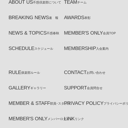
ABOUT US
TEAM
不惑倶楽部について
チーム
BREAKING NEWS
AWARDS
速 報
表彰
NEWS & TOPICS
MEMBER'S ONLY
不惑春秋
会員TOP
SCHEDULE
MEMBERSHIP
スケジュール
入会案内
RULE
CONTACT
俱楽部ルール
お問い合わせ
GALLERY
SUPPORT
ギャラリー
会員問合せ
MEMBER & STAFF
PRIVACY POLICY
部員･スタッフ
プライバシーポ
MEMBER'S ONLY
LINK
メンバーログイン
リンク