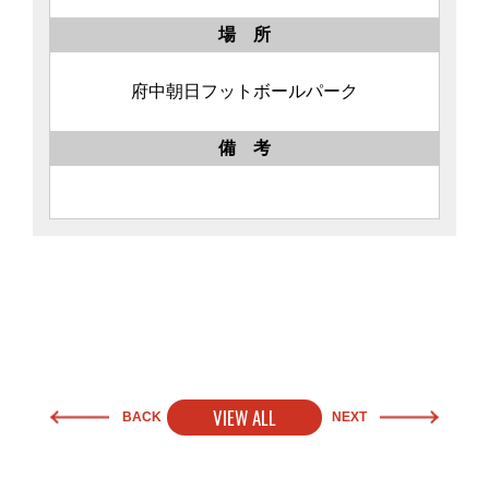
場 所
府中朝日フットボールパーク
備 考
VIEW ALL
BACK
NEXT