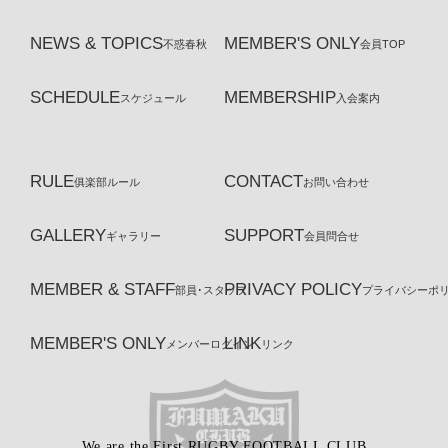
NEWS & TOPICS
MEMBER'S ONLY
不惑春秋
会員TOP
SCHEDULE
MEMBERSHIP
スケジュール
入会案内
RULE
CONTACT
俱楽部ルール
お問い合わせ
GALLERY
SUPPORT
ギャラリー
会員問合せ
MEMBER & STAFF
PRIVACY POLICY
部員･スタッフ
プライバシーポ
MEMBER'S ONLY
LINK
メンバーログイン
リンク
We are the First RUGBY FOOTBALL CLUB