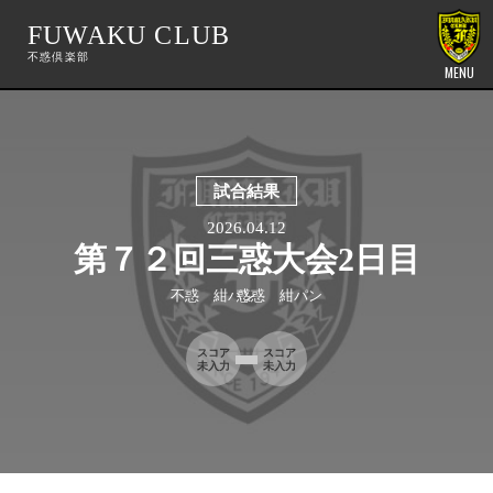
FUWAKU CLUB
MENU
試合結果
2026.04.12
第７２回三惑大会2日目
不惑 紺パン
惑惑 紺パン
スコア
スコア
未入力
未入力