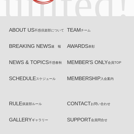
united!
ABOUT US
TEAM
不惑倶楽部について
チーム
BREAKING NEWS
AWARDS
速 報
表彰
NEWS & TOPICS
MEMBER'S ONLY
不惑春秋
会員TOP
SCHEDULE
MEMBERSHIP
スケジュール
入会案内
RULE
CONTACT
俱楽部ルール
お問い合わせ
GALLERY
SUPPORT
ギャラリー
会員問合せ