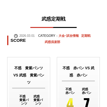
武惑定期戦
2026.03.01
CATEGORY：
大会･試合情報
定期戦
SCORE
武惑倶楽部
不惑 黄紫パンツ
不惑 赤パン VS 武
VS 武惑 黄紫パン
惑 赤パン
ツ
不惑
武惑
赤パン
赤パン
4
7
不惑
武惑
黄紫パ
黄紫パ
ンツ
ンツ