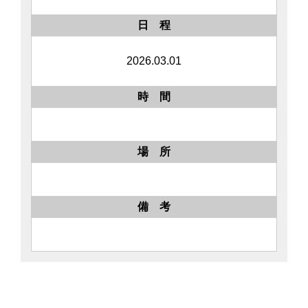
日 程
2026.03.01
時 間
場 所
備 考