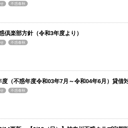
せ
不惑春秋
惑倶楽部方針（令和3年度より）
せ
不惑春秋
度（不惑年度令和03年7月～令和04年6月）貸借
せ
不惑春秋