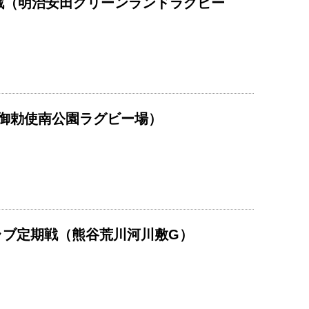
期戦（明治安田グリーンランドラグビー
（御勅使南公園ラグビー場）
クラブ定期戦（熊谷荒川河川敷G）