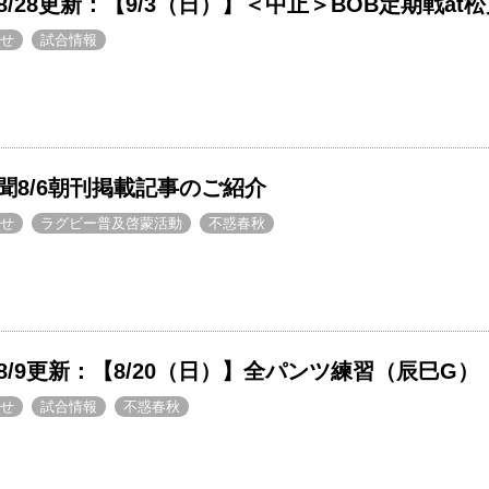
/28更新：【9/3（日）】＜中止＞BOB定期戦at松
せ
試合情報
聞8/6朝刊掲載記事のご紹介
せ
ラグビー普及啓蒙活動
不惑春秋
/9更新：【8/20（日）】全パンツ練習（辰巳G）
せ
試合情報
不惑春秋