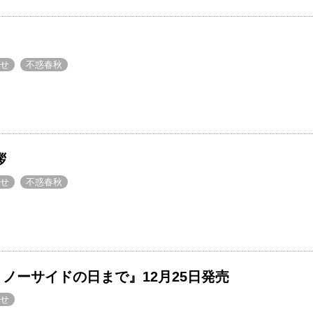
せ
不惑春秋
拶
せ
不惑春秋
 ノーサイドの日まで』12月25日発売
せ