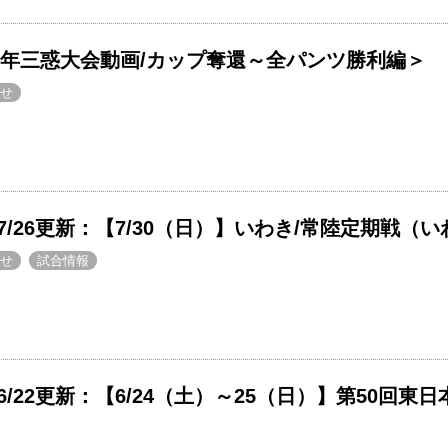
23年三惑大会動画/カップ奪還～全パンツ勝利編＞
せ
/26更新：【7/30（日）】いわき/常陸定期戦（
せ
試合情報
/22更新：【6/24（土）～25（日）】第50回