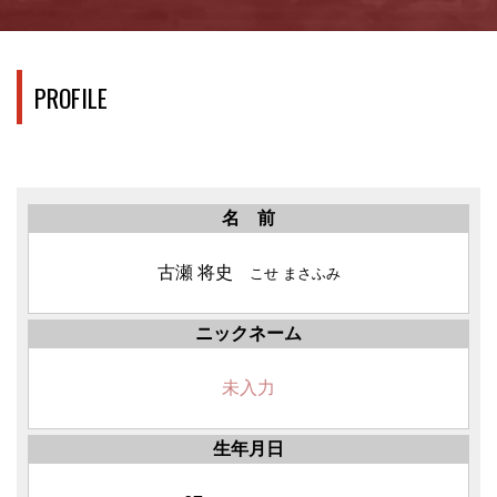
PROFILE
名 前
古瀬 将史
こせ まさふみ
ニックネーム
未入力
生年月日