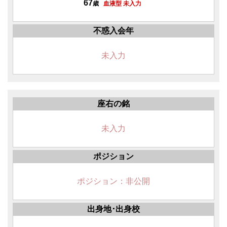
67
歳
血液型 未入力
不惑入会年
未入力
座右の銘
未入力
ポジション
ポジション：非公開
出身地･出身校