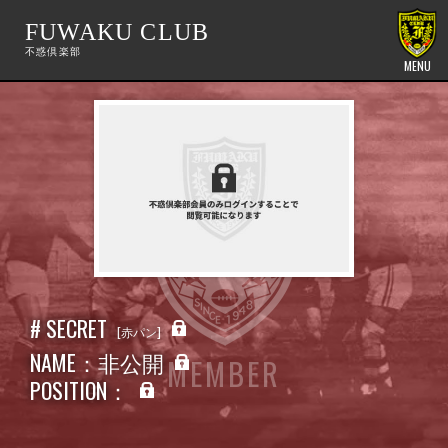
FUWAKU CLUB
MENU
# SECRET
赤パン
NAME：非公開
MEMBER
POSITION：