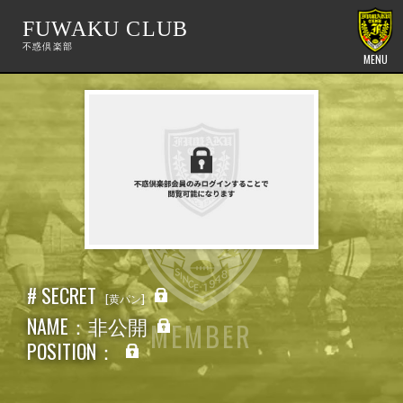
FUWAKU CLUB
MENU
# SECRET
黄パン
NAME：非公開
MEMBER
POSITION：