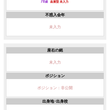
78
歳
血液型 未入力
不惑入会年
未入力
座右の銘
未入力
ポジション
ポジション：非公開
出身地･出身校