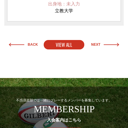
出身地：未入力
立教大学
VIEW ALL
BACK
NEXT
不惑倶楽部では一緒にプレーするメンバーを募集しています。
MEMBERSHIP
入会案内はこちら