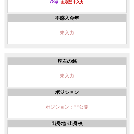
78
歳
血液型 未入力
不惑入会年
未入力
座右の銘
未入力
ポジション
ポジション：非公開
出身地･出身校