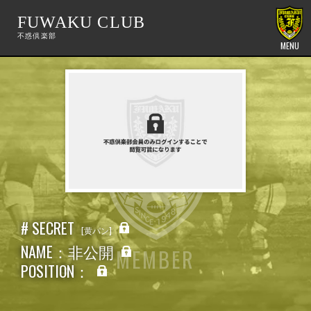
FUWAKU CLUB
MENU
# SECRET
黄パン
NAME：非公開
MEMBER
POSITION：