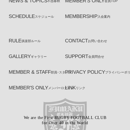
NEWS & TOPICS
MEMBER'S ONLY
不惑春秋
会員TOP
SCHEDULE
MEMBERSHIP
スケジュール
入会案内
RULE
CONTACT
俱楽部ルール
お問い合わせ
GALLERY
SUPPORT
ギャラリー
会員問合せ
MEMBER & STAFF
PRIVACY POLICY
部員･スタッフ
プライバシーポ
MEMBER'S ONLY
LINK
メンバーログイン
リンク
We are the First RUGBY FOOTBALL CLUB
for Over 40 in the World