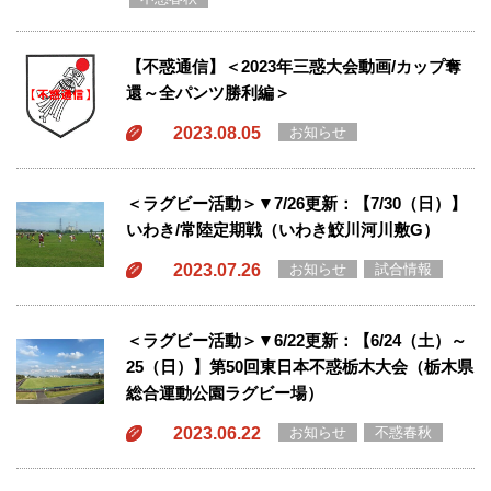
【不惑通信】＜2023年三惑大会動画/カップ奪
還～全パンツ勝利編＞
2023.08.05
お知らせ
＜ラグビー活動＞▼7/26更新：【7/30（日）】
いわき/常陸定期戦（いわき鮫川河川敷G）
2023.07.26
お知らせ
試合情報
＜ラグビー活動＞▼6/22更新：【6/24（土）～
25（日）】第50回東日本不惑栃木大会（栃木県
総合運動公園ラグビー場）
2023.06.22
お知らせ
不惑春秋