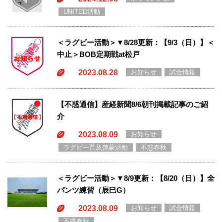
UNITED活動
＜ラグビー活動＞▼8/28更新：【9/3（日）】＜
中止＞BOB定期戦at松戸
2023.08.28
お知らせ
試合情報
【不惑通信】産経新聞8/6朝刊掲載記事のご紹
介
2023.08.09
お知らせ
ラグビー普及啓蒙活動
不惑春秋
＜ラグビー活動＞▼8/9更新：【8/20（日）】全
パンツ練習（辰巳G）
2023.08.09
お知らせ
試合情報
不惑春秋